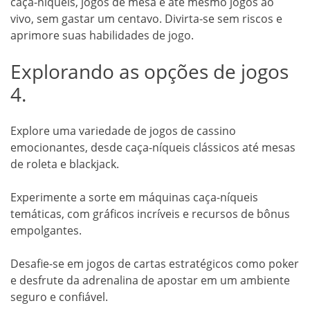
caça-níqueis, jogos de mesa e até mesmo jogos ao
vivo, sem gastar um centavo. Divirta-se sem riscos e
aprimore suas habilidades de jogo.
Explorando as opções de jogos
4.
Explore uma variedade de jogos de cassino
emocionantes, desde caça-níqueis clássicos até mesas
de roleta e blackjack.
Experimente a sorte em máquinas caça-níqueis
temáticas, com gráficos incríveis e recursos de bônus
empolgantes.
Desafie-se em jogos de cartas estratégicos como poker
e desfrute da adrenalina de apostar em um ambiente
seguro e confiável.