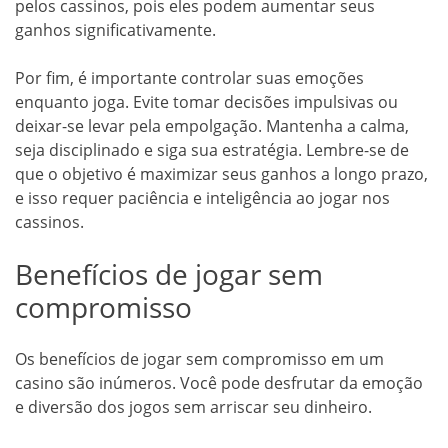
pelos cassinos, pois eles podem aumentar seus
ganhos significativamente.
Por fim, é importante controlar suas emoções
enquanto joga. Evite tomar decisões impulsivas ou
deixar-se levar pela empolgação. Mantenha a calma,
seja disciplinado e siga sua estratégia. Lembre-se de
que o objetivo é maximizar seus ganhos a longo prazo,
e isso requer paciência e inteligência ao jogar nos
cassinos.
Benefícios de jogar sem
compromisso
Os benefícios de jogar sem compromisso em um
casino são inúmeros. Você pode desfrutar da emoção
e diversão dos jogos sem arriscar seu dinheiro.