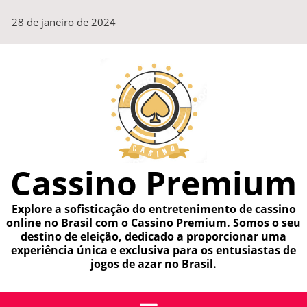
Skip
28 de janeiro de 2024
to
content
Cassino Premium
Explore a sofisticação do entretenimento de cassino
online no Brasil com o Cassino Premium. Somos o seu
destino de eleição, dedicado a proporcionar uma
experiência única e exclusiva para os entusiastas de
jogos de azar no Brasil.