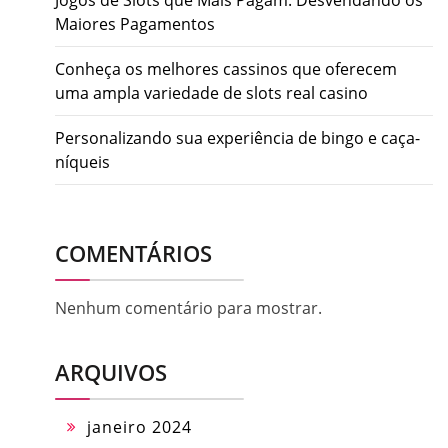
Jogos de Slots que Mais Pagam: Desvendando os
Maiores Pagamentos
Conheça os melhores cassinos que oferecem
uma ampla variedade de slots real casino
Personalizando sua experiência de bingo e caça-
níqueis
COMENTÁRIOS
Nenhum comentário para mostrar.
ARQUIVOS
janeiro 2024