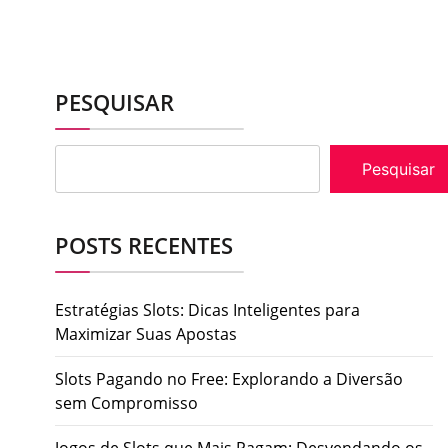
PESQUISAR
Pesquisar
POSTS RECENTES
Estratégias Slots: Dicas Inteligentes para
Maximizar Suas Apostas
Slots Pagando no Free: Explorando a Diversão
sem Compromisso