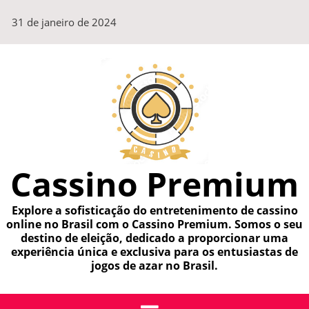
Skip
31 de janeiro de 2024
to
content
Cassino Premium
Explore a sofisticação do entretenimento de cassino
online no Brasil com o Cassino Premium. Somos o seu
destino de eleição, dedicado a proporcionar uma
experiência única e exclusiva para os entusiastas de
jogos de azar no Brasil.