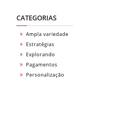
CATEGORIAS
Ampla variedade
Estratégias
Explorando
Pagamentos
Personalização