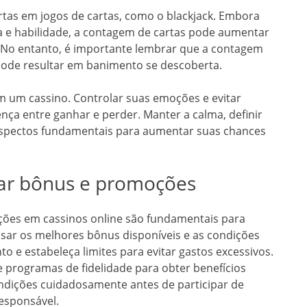
as em jogos de cartas, como o blackjack. Embora
a e habilidade, a contagem de cartas pode aumentar
. No entanto, é importante lembrar que a contagem
 pode resultar em banimento se descoberta.
 em um cassino. Controlar suas emoções e evitar
nça entre ganhar e perder. Manter a calma, definir
 aspectos fundamentais para aumentar suas chances
tar bônus e promoções
ções em cassinos online são fundamentais para
ar os melhores bônus disponíveis e as condições
 e estabeleça limites para evitar gastos excessivos.
programas de fidelidade para obter benefícios
ondições cuidadosamente antes de participar de
esponsável.