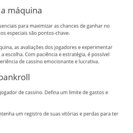
r a máquina
senciais para maximizar as chances de ganhar no
rsos especiais são pontos-chave.
quina, as avaliações dos jogadores e experimentar
 escolha. Com paciência e estratégia, é possível
riência de cassino emocionante e lucrativa.
bankroll
jogador de cassino. Defina um limite de gastos e
tenha um registro de suas vitórias e perdas para ter