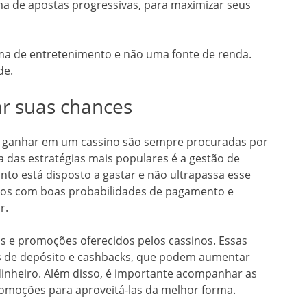
ema de apostas progressivas, para maximizar seus
rma de entretenimento e não uma fonte de renda.
de.
r suas chances
e ganhar em um cassino são sempre procuradas por
das estratégias mais populares é a gestão de
nto está disposto a gastar e não ultrapassa esse
jogos com boas probabilidades de pagamento e
r.
us e promoções oferecidos pelos cassinos. Essas
us de depósito e cashbacks, que podem aumentar
inheiro. Além disso, é importante acompanhar as
romoções para aproveitá-las da melhor forma.