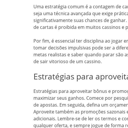
Uma estratégia comum é a contagem de cart
seja uma técnica avançada que exige prátic
significativamente suas chances de ganhar
de cartas é proibida em muitos cassinos e
Por fim, é essencial ter disciplina ao jogar
tomar decisões impulsivas pode ser a difere
metas realistas e saber quando parar são
de sair vitorioso de um cassino.
Estratégias para aprovei
Estratégias para aproveitar bônus e promo
maximizar seus ganhos. Comece por pesquis
de apostas. Em seguida, defina um orçamento
Aproveite também as promoções sazonais e 
adicionais. Lembre-se de ler os termos e c
qualquer oferta, e sempre jogue de forma r