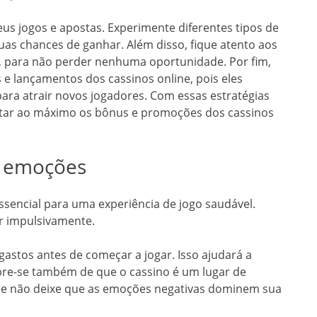
seus jogos e apostas. Experimente diferentes tipos de
uas chances de ganhar. Além disso, fique atento aos
, para não perder nenhuma oportunidade. Por fim,
e lançamentos dos cassinos online, pois eles
ra atrair novos jogadores. Com essas estratégias
itar ao máximo os bônus e promoções dos cassinos
s emoções
sencial para uma experiência de jogo saudável.
ir impulsivamente.
gastos antes de começar a jogar. Isso ajudará a
bre-se também de que o cassino é um lugar de
se e não deixe que as emoções negativas dominem sua