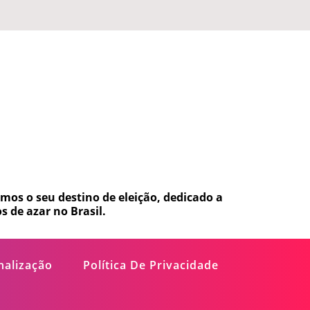
mos o seu destino de eleição, dedicado a
s de azar no Brasil.
nalização
Política De Privacidade